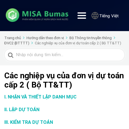
Tiếng Việt
Trang chủ
Hướng dẫn theo đơn vị
Bộ Thông tin truyền thông
ĐVC2 (BTTTT)
Các nghiệp vụ của đơn vị dự toán cấp 2 ( Bộ TT&TT)
Tìm
kiếm
cho
Các nghiệp vụ của đơn vị dự toán
cấp 2 ( Bộ TT&TT)
I. NHẬN VÀ THIẾT LẬP DANH MỤC
II. LẬP DỰ TOÁN
III. KIỂM TRA DỰ TOÁN