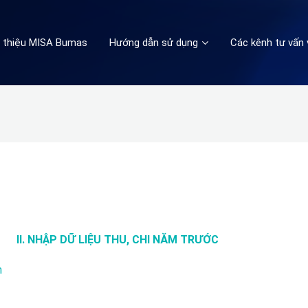
i thiệu MISA Bumas
Hướng dẫn sử dụng
Các kênh tư vấn 
II. NHẬP DỮ LIỆU THU, CHI NĂM TRƯỚC
h