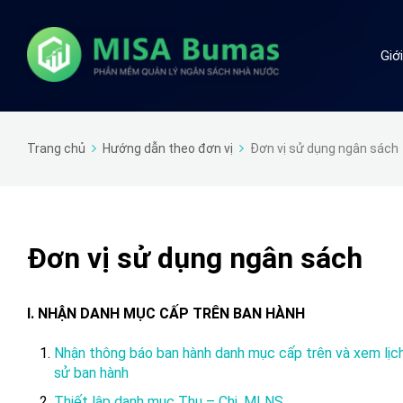
Giớ
Trang chủ
Hướng dẫn theo đơn vị
Đơn vị sử dụng ngân sách
Đơn vị sử dụng ngân sách
I. NHẬN DANH MỤC CẤP TRÊN BAN HÀNH
Nhận thông báo ban hành danh mục cấp trên và xem lịc
sử ban hành
Thiết lập danh mục Thu – Chi, MLNS