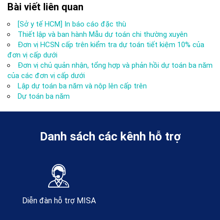
Bài viết liên quan
[Sở y tế HCM] In báo cáo đặc thù
Thiết lập và ban hành Mẫu dự toán chi thường xuyên
Đơn vị HCSN cấp trên kiểm tra dự toán tiết kiệm 10% của
đơn vị cấp dưới
Đơn vị chủ quản nhận, tổng hợp và phản hồi dự toán ba năm
của các đơn vị cấp dưới
Lập dự toán ba năm và nộp lên cấp trên
Dự toán ba năm
Danh sách các kênh hỗ trợ
Diễn đàn hỗ trợ MISA