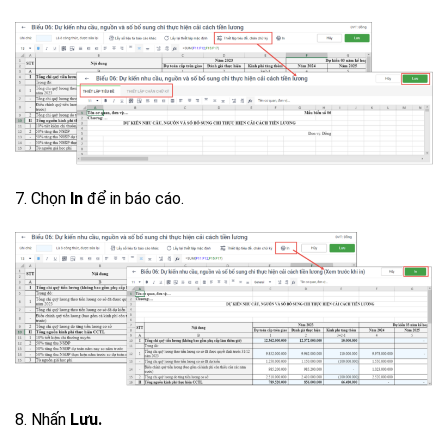
7. Chọn
In
để in báo cáo.
8. Nhấn
Lưu.