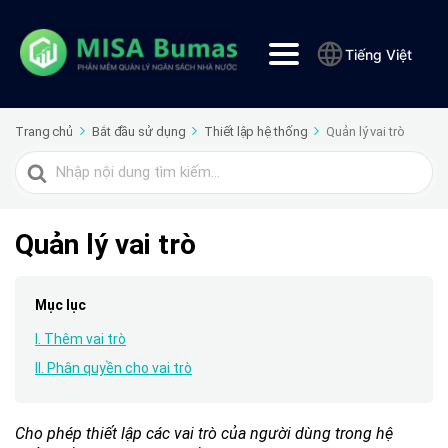
Tiếng Việt
Trang chủ
Bắt đầu sử dụng
Thiết lập hệ thống
Quản lý vai trò
Tìm
kiếm
cho
Quản lý vai trò
Mục lục
I. Thêm vai trò
II. Phân quyền cho vai trò
Cho phép thiết lập các vai trò của người dùng trong hệ